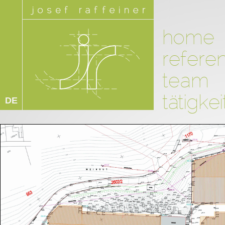
home
refere
team
tätigke
DE